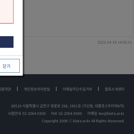
2022-04-19 14:05:31
닫기
이용약관
개인정보처리방침
이메일무단수집거부
협회소개센터
08510 서울특별시 금천구 벚꽃로 298, 1901호 (가산동, 대륭포스트타워6차)
시험안내
02-2064-0306
FAX
02-2064-0560
이메일
lee@klata.or.kr
Copyright 2008 ⓒ klata.or.kr All Rights Reserved.