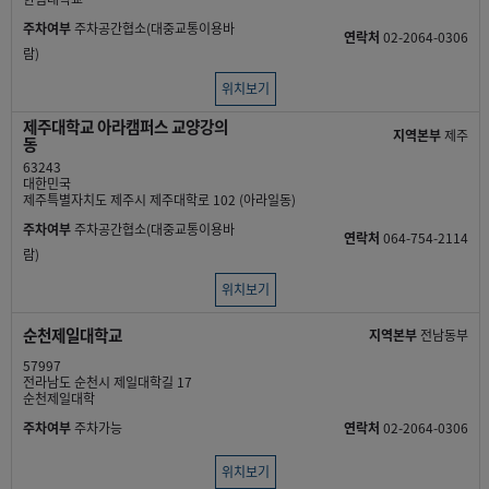
주차여부
주차공간협소(대중교통이용바
연락처
02-2064-0306
람)
위치보기
제주대학교 아라캠퍼스 교양강의
지역본부
제주
동
63243
대한민국
제주특별자치도 제주시 제주대학로 102 (아라일동)
주차여부
주차공간협소(대중교통이용바
연락처
064-754-2114
람)
위치보기
순천제일대학교
지역본부
전남동부
57997
전라남도 순천시 제일대학길 17
순천제일대학
주차여부
주차가능
연락처
02-2064-0306
위치보기