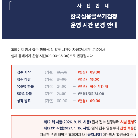
서울특별시 동작구 장승배기로10가길 25 (상도동)
주차여부
주차불가
연락처
02-2064-0306
위치보기
서울면목중학교
지역본부
서울중부
02193
대한민국
서울특별시 중랑구 용마산로70길 37
면목중학교
주차여부
주차불가
연락처
02-439-3984
위치보기
서울성산중학교
지역본부
서울중부
04072
대한민국
서울특별시 마포구 성지1길 32-13 (합정동)
주차여부
주차불가
연락처
02-332-0307
위치보기