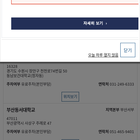
인하대학교용현캠퍼스60주년기
지역본부
인천남부
념관
22212
인천광역시 미추홀구 인하로 100
인하대학교용현캠퍼스60주년기념관
주차여부
유료주차(본인부담)
연락처
02-2064-0306
위치보기
닫기
오늘 하루 열지 않음
수원 동남보건대학교
지역본부
경기수원
16328
경기도 수원시 장안구 천천로74번길 50
동남보건대학교(정자동)
주차여부
유료주차(본인부담)
연락처
031-249-6333
위치보기
부산동서대학교
지역본부
부산서부
47011
부산광역시 사상구 주례로 47
주차여부
유료주차(본인부담)
연락처
051-465-9401