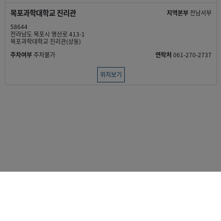
목포과학대학교 진리관
지역본부
전남서부
58644
전라남도 목포시 영산로 413-1
목포과학대학교 진리관(상동)
주차여부
주차불가
연락처
061-270-2737
위치보기