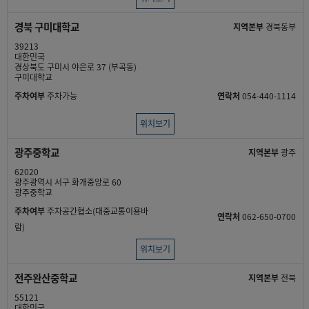
경북 구미대학교
지역본부
경북동부
39213
대한민국
경상북도 구미시 야은로 37 (부곡동)
구미대학교
주차여부
주차가능
연락처
054-440-1114
위치보기
광주중학교
지역본부
광주
62020
광주광역시 서구 화개중앙로 60
광주중학교
주차여부
주차공간협소(대중교통이용바
연락처
062-650-0700
람)
위치보기
전주완산중학교
지역본부
전북
55121
대한민국