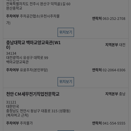
전북특별자치도 전주시 완산구 덕적골1길 60
완산중학교
주차여부
주차공간협소(우천시주차불
연락처
063-252-2708
가)
위치보기
충남대학교 백마교양교육관(W1
지역본부
대전
0)
34134
대전광역시 유성구 대학로 99
백마교양교육관
주차여부
유료주차(본인부담)
연락처
02-2064-0306
위치보기
천안 CM세무전기직업전문학교
지역본부
충남
31121
대한민국
충청남도 천안시 동남구 대흥로 315 (성황동)
(복자여고 근처)
주차여부
주차불가
연락처
041-554-5555