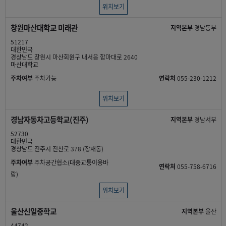
위치보기
창원마산대학교 미래관
지역본부
경남동부
51217
대한민국
경상남도 창원시 마산회원구 내서읍 함마대로 2640
마산대학교
주차여부
주차가능
연락처
055-230-1212
위치보기
경남자동차고등학교(진주)
지역본부
경남서부
52730
대한민국
경상남도 진주시 진산로 378 (장재동)
주차여부
주차공간협소(대중교통이용바
연락처
055-758-6716
람)
위치보기
울산신일중학교
지역본부
울산
44742