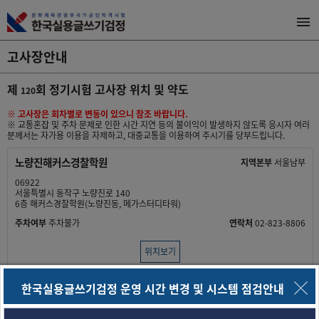
고사장안내
제
회 정기시험 고사장 위치 및 약도
120
※ 고사장은 회차별로 변동이 있으니 참조 바랍니다.
※ 교통혼잡 및 주차 문제로 인한 시간 지연 등의 불이익이 발생하지 않도록 응시자 여러
분께서는 자가용 이용을 자제하고, 대중교통을 이용하여 주시기를 당부드립니다.
노량진해커스경찰학원
지역본부
서울남부
06922
서울특별시 동작구 노량진로 140
6층 해커스경찰학원(노량진동, 메가스터디타워)
주차여부
주차불가
연락처
02-823-8806
위치보기
서울장승중학교
지역본부
서울남부
한국실용글쓰기검정 운영 시간 변경 및 시스템 점검안내
06963
대한민국