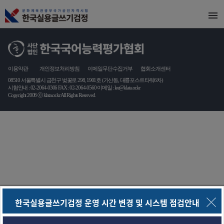
이용약관
개인정보처리방침
이메일무단수집거부
협회소개센터
08510 서울특별시 금천구 벚꽃로 298, 1901호 (가산동, 대륭포스트타워6차)
시험안내 :
02-2064-0306
FAX :
02-2064-0560
이메일 :
lee@klata.or.kr
Copyright 2008 ⓒ klata.or.kr All Rights Reserved.
한국실용글쓰기검정 운영 시간 변경 및 시스템 점검안내